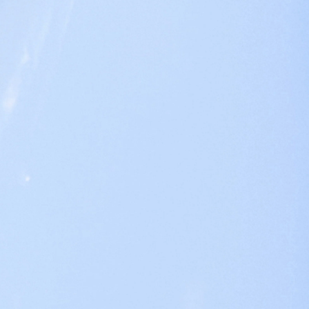
cy Policy
and
Terms of Service
apply.